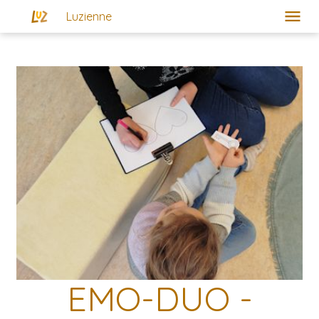
Luzienne
Art-Thérapie et Coeurdonnière
Créativité et Imaginaire
Pour qui?
Contact
À propos
Actualités
EMO-DUO -