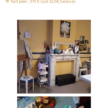
💛 Tarif plein : 375 € (soit 62,5€/séance)