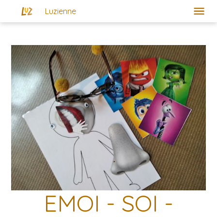
Luzienne
Art-Thérapie et Coeurdonnière
Créativité et Imaginaire
Pour qui?
Contact
À propos
Actualités
EMOI - SOI -